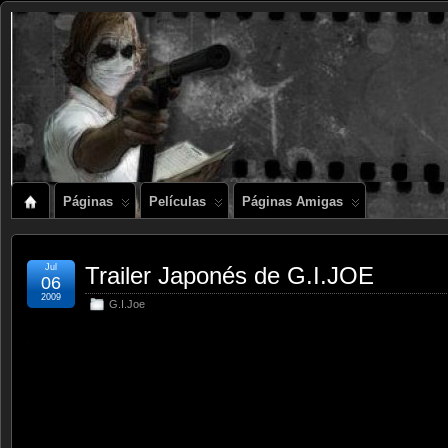
Páginas
Películas
Páginas Amigas
Jul
Trailer Japonés de G.I.JOE
06
2009
G.I.Joe
.