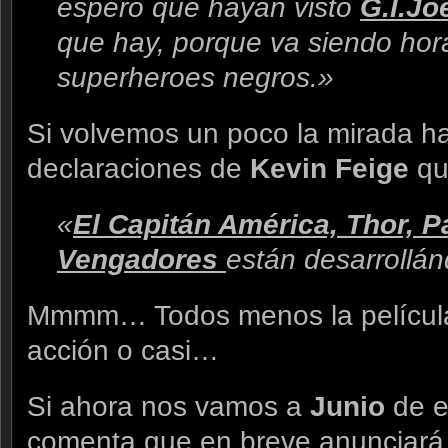
espero que hayan visto
G.I.Jo
que hay, porque va siendo hora
superheroes negros.»
Si volvemos un poco la mirada h
declaraciones de
Kevin Feige
qu
«
El Capitán América, Thor, P
Vengadores
están desarrollá
Mmmm… Todos menos la película
acción o casi…
Si ahora nos vamos a
Junio
de e
comenta que en breve anunciará 