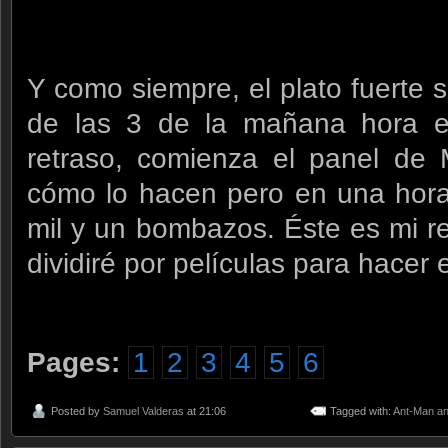
Y como siempre, el plato fuerte s
de las 3 de la mañana hora e
retraso, comienza el panel de 
cómo lo hacen pero en una hor
mil y un bombazos. Éste es mi re
dividiré por películas para hacer
Pages:
1
2
3
4
5
6
Posted by
Samuel Valderas
at 21:06
Tagged with:
Ant-Man a