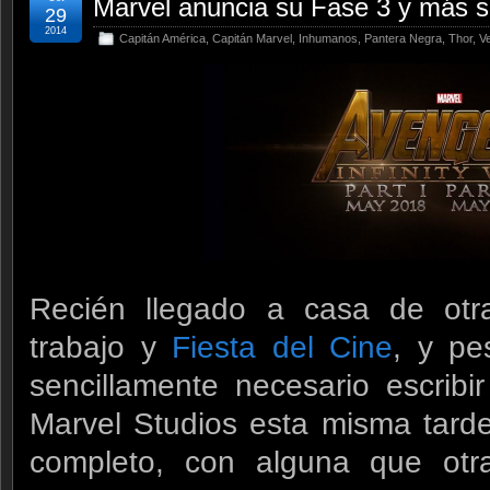
Marvel anuncia su Fase 3 y más 
29
2014
Capitán América
,
Capitán Marvel
,
Inhumanos
,
Pantera Negra
,
Thor
,
V
Recién llegado a casa de otr
trabajo y
Fiesta del Cine
, y pe
sencillamente necesario escrib
Marvel Studios esta misma tard
completo, con alguna que ot