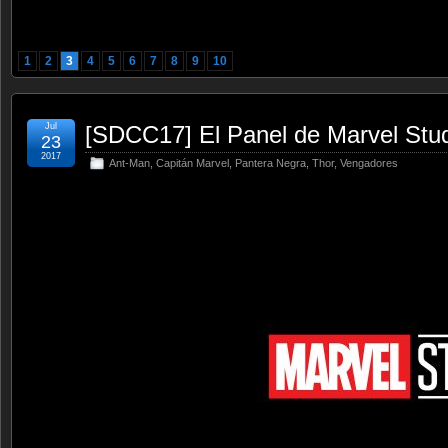
1
2
3
4
5
6
7
8
9
10
Jul
[SDCC17] El Panel de Marvel Stu
23
2017
Ant-Man
,
Capitán Marvel
,
Pantera Negra
,
Thor
,
Vengadores