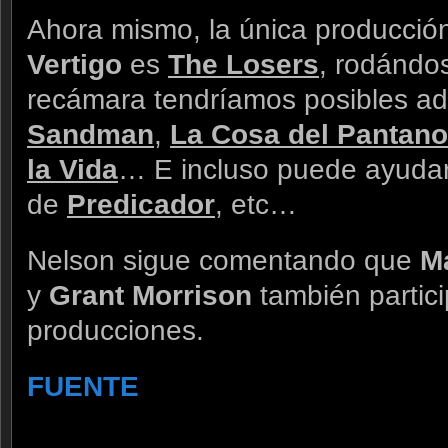
Ahora mismo, la única producción
Vertigo
es
The Losers
, rodándo
recámara tendríamos posibles a
Sandman
,
La Cosa del Pantano
la Vida
… E incluso puede ayudar 
de
Predicador
, etc…
Nelson sigue comentando que
M
y
Grant Morrison
también partic
producciones.
FUENTE
.