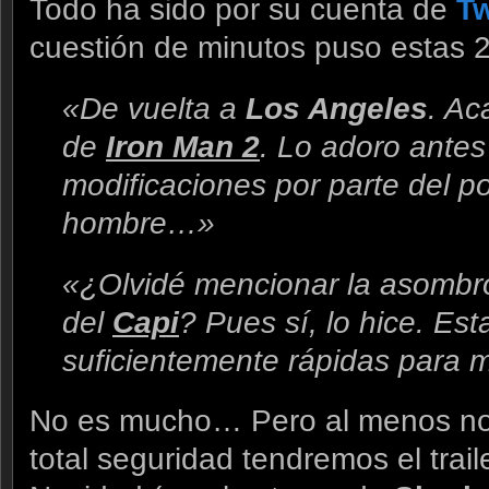
Todo ha sido por su cuenta de
Tw
cuestión de minutos puso estas 2
«De vuelta a
Los Angeles
. Ac
de
Iron Man 2
. Lo adoro ante
modificaciones por parte del 
hombre…»
«¿Olvidé mencionar la asombro
del
Capi
? Pues sí, lo hice. Est
suficientemente rápidas para
No es mucho… Pero al menos no
total seguridad tendremos el trai