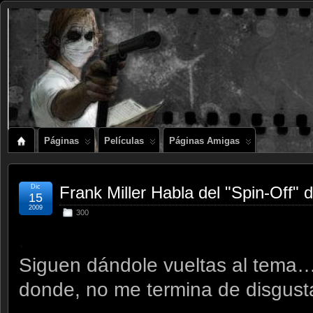
Páginas
Películas
Páginas Amigas
Dic
Frank Miller Habla del "Spin-Off" 
15
2009
300
.
Siguen dándole vueltas al tema… 
donde, no me termina de disgusta