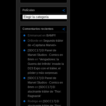
Películas
Películas
Comentarios recientes
Emmanuel
en
BAMF!!
DrBorde
en
Segundo tráiler
de «Capitana Marvel»
[SDCC17] El Panel de
Marvel Studios - Comics en
8mm
en
‘Vengadores: la
Guerra del Infinito’ invade la
D23 Expo con el tráiler, el
póster y más sorpresas
[SDCC17] El Panel de
Marvel Studios - Comics en
8mm
en
[SDCC17] El
alucinante tráiler de ‘Thor:
Ragnarok’
Rodrigo
en
[SDCC17] El
alucinante tráiler de ‘Thor: