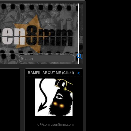
8mm
BAMF!!! ABOUT ME (Click!)
info@comicsen8mm.com