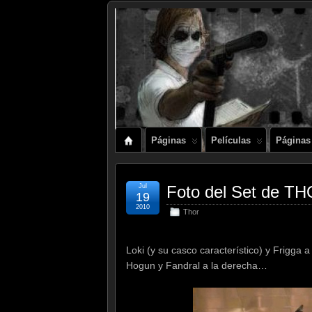
Páginas
Películas
Páginas
Jul
Foto del Set de T
19
2010
Thor
Loki (y su casco característico) y Frigga a 
Hogun y Fandral a la derecha…