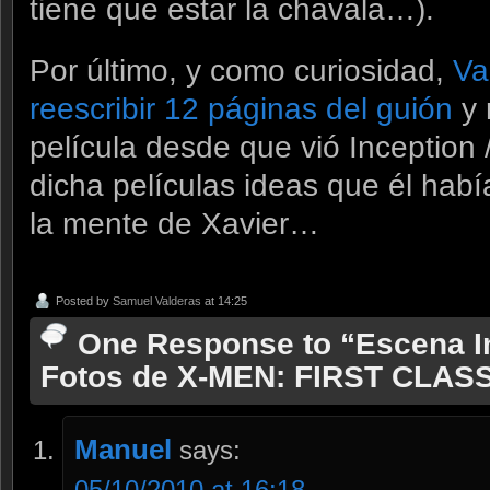
tiene que estar la chavala…).
Por último, y como curiosidad,
Va
reescribir 12 páginas del guión
y 
película desde que vió Inception 
dicha películas ideas que él hab
la mente de Xavier…
Posted by
Samuel Valderas
at 14:25
One Response to “Escena In
Fotos de X-MEN: FIRST CLAS
Manuel
says:
05/10/2010 at 16:18