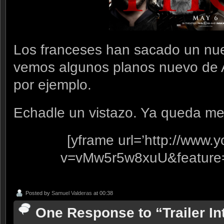
Los franceses han sacado un nuev
vemos algunos planos nuevo de A
por ejemplo.
Echadle un vistazo. Ya queda m
[yframe url=’http://www
v=vMw5r5w8xuU&feature
Posted by
Samuel Valderas
at 00:38
One Response to “Trailer I