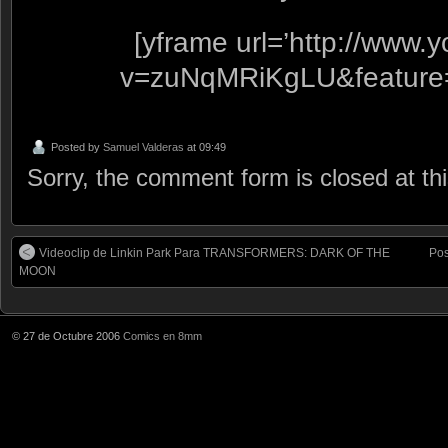
[yframe url=’http://www
v=zuNqMRiKgLU&feature
Posted by
Samuel Valderas
at 09:49
Sorry, the comment form is closed at thi
Videoclip de Linkin Park Para TRANSFORMERS: DARK OF THE
Po
MOON
© 27 de Octubre 2006
Comics en 8mm