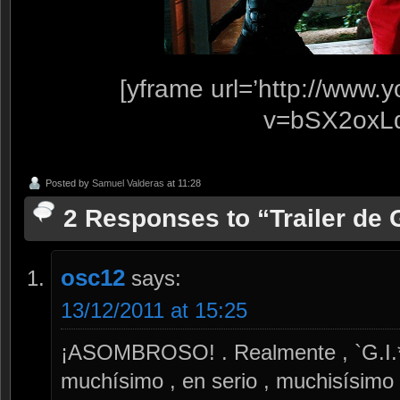
[yframe url=’http://www
v=bSX2oxL
Posted by
Samuel Valderas
at 11:28
2 Responses to “Trailer de
osc12
says:
13/12/2011 at 15:25
¡ASOMBROSO! . Realmente , `G.I.*
muchísimo , en serio , muchisísimo 