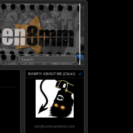
8mm
BAMF!!! ABOUT ME (Click!)
info@comicsen8mm.com