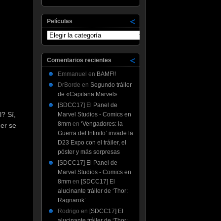
Películas
Películas
Comentarios recientes
Emmanuel
en
BAMF!!
DrBorde
en
Segundo tráiler
de «Capitana Marvel»
[SDCC17] El Panel de
? Sí,
Marvel Studios - Comics en
8mm
en
‘Vengadores: la
cer se
Guerra del Infinito’ invade la
D23 Expo con el tráiler, el
póster y más sorpresas
…
[SDCC17] El Panel de
Marvel Studios - Comics en
8mm
en
[SDCC17] El
alucinante tráiler de ‘Thor:
Ragnarok’
Rodrigo
en
[SDCC17] El
alucinante tráiler de ‘Thor: