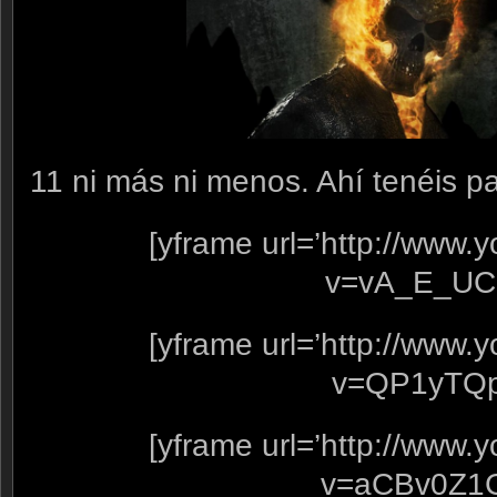
11 ni más ni menos. Ahí tenéis pa
[yframe url=’http://www
v=vA_E_UC
[yframe url=’http://www
v=QP1yTQp
[yframe url=’http://www
v=aCBv0Z1