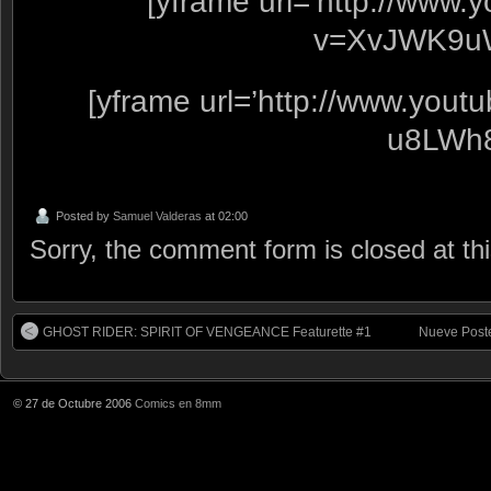
[yframe url=’http://www
v=XvJWK9u
[yframe url=’http://www.you
u8LWh8
Posted by
Samuel Valderas
at 02:00
Sorry, the comment form is closed at thi
GHOST RIDER: SPIRIT OF VENGEANCE Featurette #1
Nueve Post
© 27 de Octubre 2006
Comics en 8mm