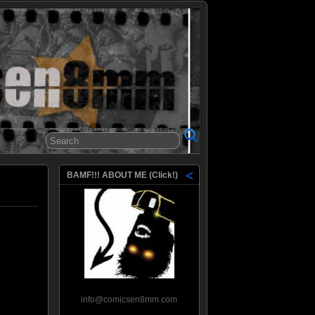
8mm
BAMF!!! ABOUT ME (Click!)
info@comicsen8mm.com