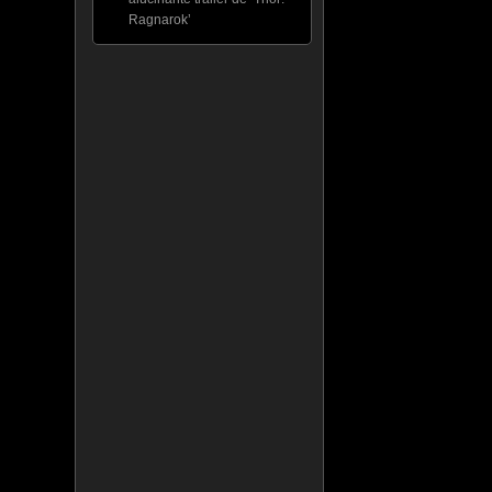
Ragnarok’