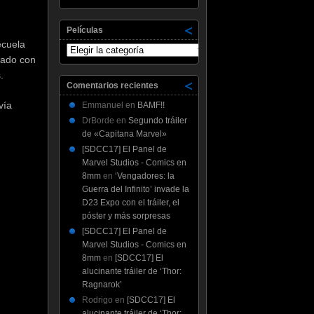
Películas
ecuela
Películas
pado con
.
Comentarios recientes
vía
Emmanuel
en
BAMF!!
DrBorde
en
Segundo tráiler
de «Capitana Marvel»
[SDCC17] El Panel de
Marvel Studios - Comics en
8mm
en
‘Vengadores: la
Guerra del Infinito’ invade la
D23 Expo con el tráiler, el
póster y más sorpresas
[SDCC17] El Panel de
Marvel Studios - Comics en
8mm
en
[SDCC17] El
alucinante tráiler de ‘Thor:
Ragnarok’
Rodrigo
en
[SDCC17] El
alucinante tráiler de ‘Thor: