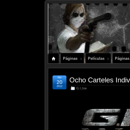
Páginas
Películas
Páginas
Abr
Ocho Carteles Indi
20
2012
G.I.Joe