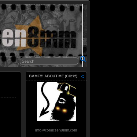
8mm
BAMF!!! ABOUT ME (Click!)
info@comicsen8mm.com