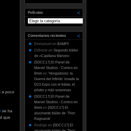
Películas
Películas
Comentarios recientes
Emmanuel
en
BAMF!!
DrBorde
en
Segundo tráiler
de «Capitana Marvel»
[SDCC17] El Panel de
Marvel Studios - Comics en
8mm
en
‘Vengadores: la
Guerra del Infinito’ invade la
D23 Expo con el tráiler, el
póster y más sorpresas
s a poco
[SDCC17] El Panel de
Marvel Studios - Comics en
8mm
en
[SDCC17] El
e
se ha
alucinante tráiler de ‘Thor:
ad que
Ragnarok’
Rodrigo
en
[SDCC17] El
alucinante tráiler de ‘Thor: