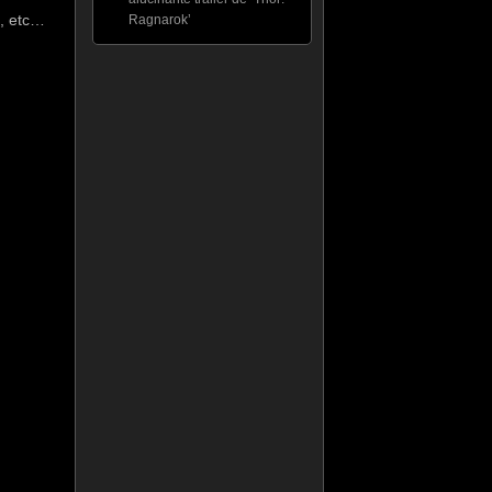
k, etc…
Ragnarok’