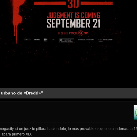
 urbano de «Dredd»”
 megacity, si un juez te pillara haciendolo, lo más provable es que te condenara a 
dispara primero XD.