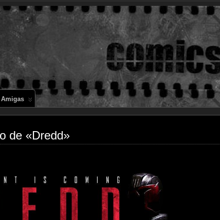
Comics en 
 Amigas
no de «Dredd»