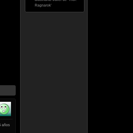
Ragnarok’
15 años