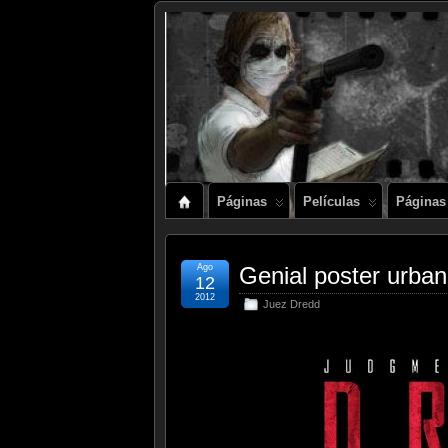
Páginas
Películas
Páginas
Ago
Genial poster urba
12
2012
Juez Dredd