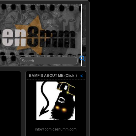
8mm
BAMF!!! ABOUT ME (Click!)
info@comicsen8mm.com