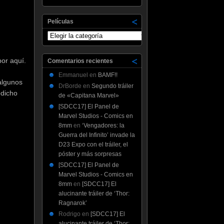
Películas
Películas
or aquí.
Comentarios recientes
Emmanuel
en
BAMF!!
algunos
DrBorde
en
Segundo tráiler
odicho
de «Capitana Marvel»
[SDCC17] El Panel de
Marvel Studios - Comics en
8mm
en
‘Vengadores: la
Guerra del Infinito’ invade la
D23 Expo con el tráiler, el
póster y más sorpresas
[SDCC17] El Panel de
Marvel Studios - Comics en
8mm
en
[SDCC17] El
alucinante tráiler de ‘Thor:
Ragnarok’
Rodrigo
en
[SDCC17] El
alucinante tráiler de ‘Thor: