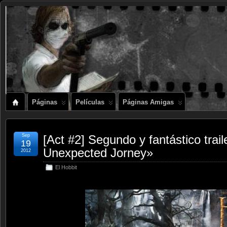
Páginas
Películas
Páginas Amigas
Sep
[Act #2] Segundo y fantástico trai
19
Unexpected Jorney»
2012
El Hobbit