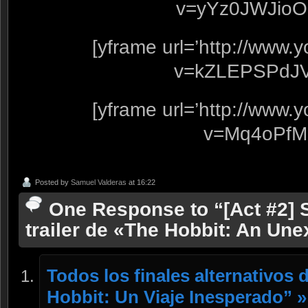
v=yYz0JWJioO
[yframe url=’http://www
v=kZLEPSPdJV
[yframe url=’http://www
v=Mq4oPfM
Posted by
Samuel Valderas
at 16:22
One Response to “[Act #2] 
trailer de «The Hobbit: An Un
Todos los finales alternativos 
Hobbit: Un Viaje Inesperado”