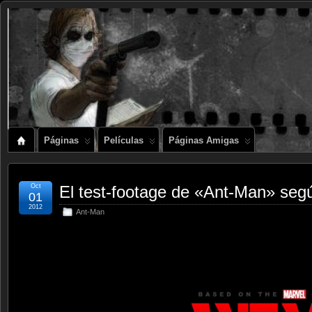
Páginas
Películas
Páginas Amigas
Oct
El test-footage de «Ant-Man» seg
01
2012
Ant-Man