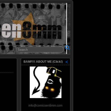
8mm
BAMF!!! ABOUT ME (Click!)
info@comicsen8mm.com