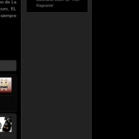
no de La
Ragnarok’
curo, EL
 siempre