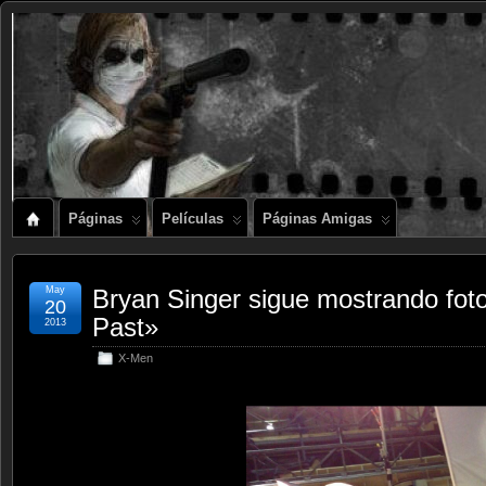
Páginas
Películas
Páginas Amigas
May
Bryan Singer sigue mostrando fot
20
Past»
2013
X-Men