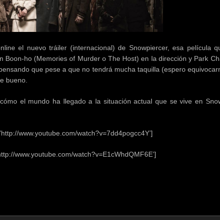
ine el nuevo tráiler (internacional) de Snowpiercer, esa película q
on Boon-ho (Memories of Murder o The Host) en la dirección y Park C
o pensando que pese a que no tendrá mucha taquilla (espero equivocar
te bueno.
ómo el mundo ha llegado a la situación actual que se vive en Snow
=’http://www.youtube.com/watch?v=7dd4pogcc4Y’]
’http://www.youtube.com/watch?v=E1cWhdQMF6E’]