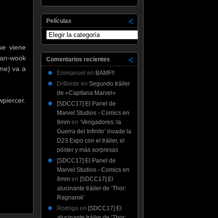
Películas
Películas
ue viene
han-wook
Comentarios recientes
me) va a
Emmanuel
en
BAMF!!
DrBorde
en
Segundo tráiler
de «Capitana Marvel»
piercer.
[SDCC17] El Panel de
Marvel Studios - Comics en
8mm
en
‘Vengadores: la
Guerra del Infinito’ invade la
D23 Expo con el tráiler, el
póster y más sorpresas
[SDCC17] El Panel de
Marvel Studios - Comics en
8mm
en
[SDCC17] El
alucinante tráiler de ‘Thor:
Ragnarok’
Rodrigo
en
[SDCC17] El
alucinante tráiler de ‘Thor: