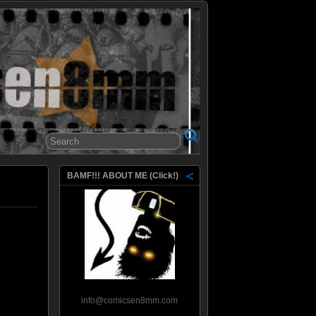
8mm
BAMF!!! ABOUT ME (Click!)
info@comicsen8mm.com