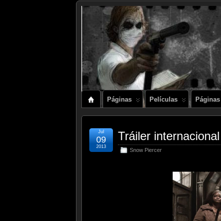
Páginas
Películas
Páginas
Jul
Tráiler internacion
09
2013
Snow Piercer