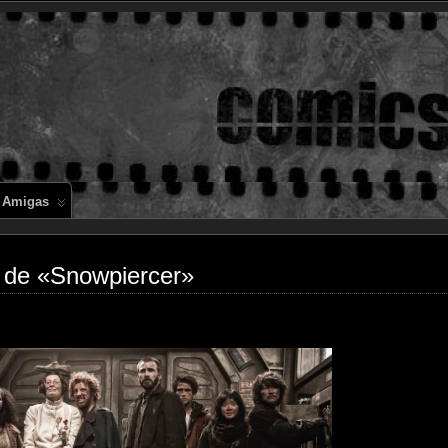
Comics en 
 Amigas
al de «Snowpiercer»