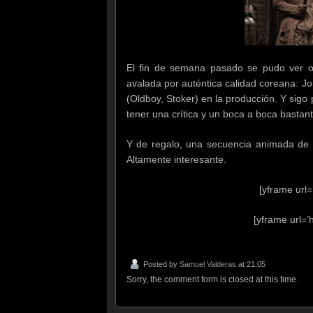
El fin de semana pasado se pudo ver onl
avalada por auténtica calidad coreana: J
(Oldboy, Stoker) en la producción. Y sig
tener una crítica y un boca a boca bastan
Y de regalo, una secuencia animada de c
Altamente interesante.
[yframe url
[yframe url=
Posted by
Samuel Valderas
at 21:05
Sorry, the comment form is closed at this time.