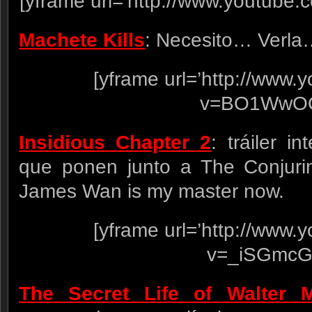
[yframe url=’http://www.youtube
Machete Kills
: Necesito… Verla
[yframe url=’http://www
v=BO1WwOQ
Insidious Chapter 2
: tráiler i
que ponen junto a The Conjurin
James Wan is my master now.
[yframe url=’http://www
v=_iSGmcG
The Secret Life of Walter M