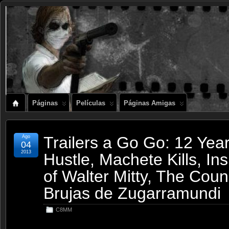
Páginas
Películas
Páginas Amigas
Trailers a Go Go: 12 Yea
Ago
04
2013
Hustle, Machete Kills, Ins
of Walter Mitty, The Coun
Brujas de Zugarramundi
C8MM