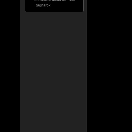
Ragnarok’