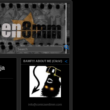
8mm
BAMF!!! ABOUT ME (Click!)
ja
info@comicsen8mm.com