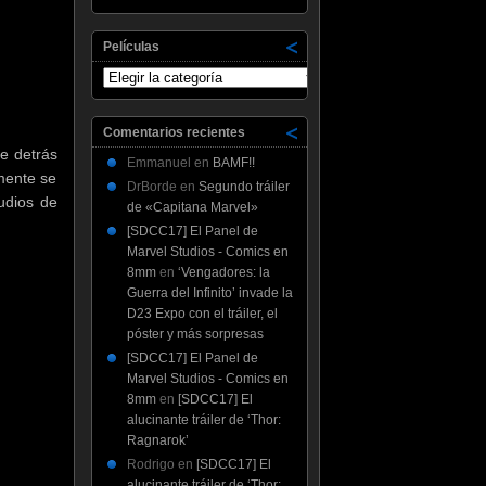
Películas
Películas
Comentarios recientes
e detrás
Emmanuel
en
BAMF!!
mente se
DrBorde
en
Segundo tráiler
udios de
de «Capitana Marvel»
[SDCC17] El Panel de
Marvel Studios - Comics en
8mm
en
‘Vengadores: la
Guerra del Infinito’ invade la
D23 Expo con el tráiler, el
póster y más sorpresas
[SDCC17] El Panel de
Marvel Studios - Comics en
8mm
en
[SDCC17] El
alucinante tráiler de ‘Thor:
Ragnarok’
Rodrigo
en
[SDCC17] El
alucinante tráiler de ‘Thor: