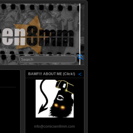
8mm
BAMF!!! ABOUT ME (Click!)
info@comicsen8mm.com