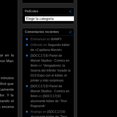
Películas
Películas
Comentarios recientes
Emmanuel
en
BAMF!!
DrBorde
en
Segundo tráiler
de «Capitana Marvel»
ar en la
[SDCC17] El Panel de
Iron Man
Marvel Studios - Comics en
8mm
en
‘Vengadores: la
Guerra del Infinito’ invade la
D23 Expo con el tráiler, el
 minutos
póster y más sorpresas
Shot que
[SDCC17] El Panel de
icamente
Marvel Studios - Comics en
or. Y la
8mm
en
[SDCC17] El
zando el
alucinante tráiler de ‘Thor:
Ragnarok’
ca escena
Rodrigo
en
[SDCC17] El
alucinante tráiler de ‘Thor: