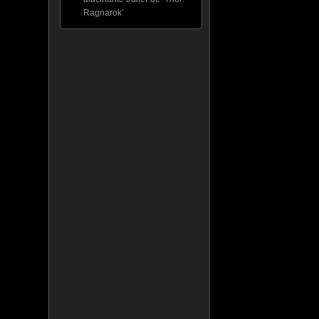
Ragnarok’
.