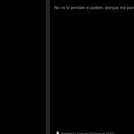
No os lo perdáis si podéis, porque me pa
Posted by
Samuel Valderas
at 23:52