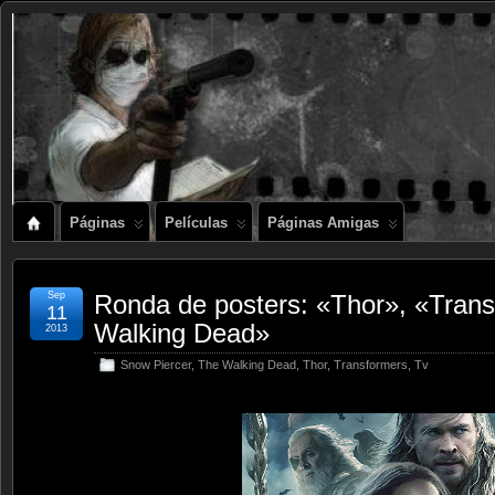
Páginas
Películas
Páginas Amigas
Sep
Ronda de posters: «Thor», «Tran
11
Walking Dead»
2013
Snow Piercer
,
The Walking Dead
,
Thor
,
Transformers
,
Tv