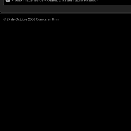
Promo imágenes de «X-Men: Días del Futuro Pasado»
© 27 de Octubre 2006
Comics en 8mm