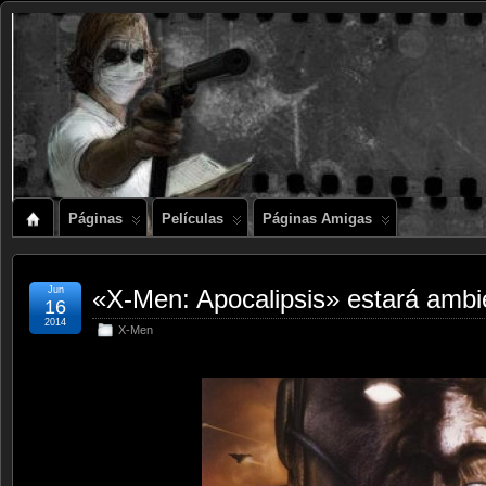
Páginas
Películas
Páginas Amigas
Jun
«X-Men: Apocalipsis» estará amb
16
2014
X-Men