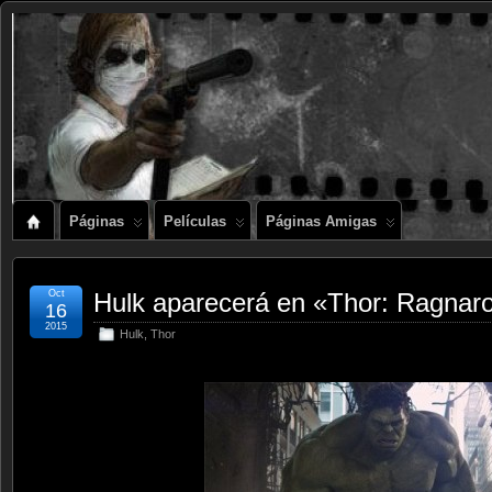
Páginas
Películas
Páginas Amigas
Oct
Hulk aparecerá en «Thor: Ragnar
16
2015
Hulk
,
Thor