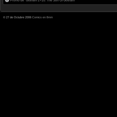
Promo de “Gotham 2×10: The Son Of Gotham”
© 27 de Octubre 2006
Comics en 8mm