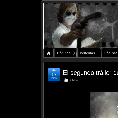
Páginas
Películas
Páginas
Mar
El segundo tráiler 
17
2016
X-Men