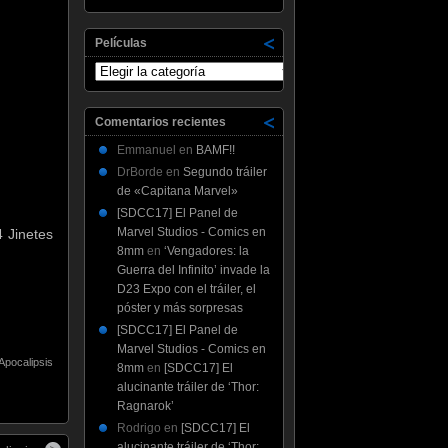
Películas
Películas
Comentarios recientes
Emmanuel
en
BAMF!!
DrBorde
en
Segundo tráiler
de «Capitana Marvel»
[SDCC17] El Panel de
Marvel Studios - Comics en
4 Jinetes
8mm
en
‘Vengadores: la
Guerra del Infinito’ invade la
D23 Expo con el tráiler, el
póster y más sorpresas
[SDCC17] El Panel de
Marvel Studios - Comics en
Apocalipsis
8mm
en
[SDCC17] El
alucinante tráiler de ‘Thor:
Ragnarok’
Rodrigo
en
[SDCC17] El
alucinante tráiler de ‘Thor: