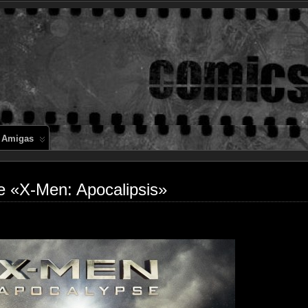
Comics en 
 Amigas
de «X-Men: Apocalipsis»