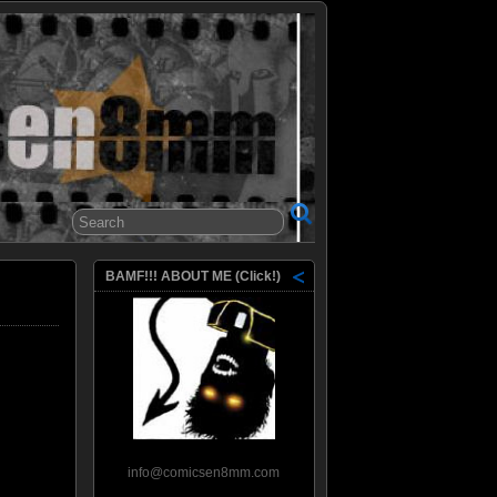
8mm
BAMF!!! ABOUT ME (Click!)
info@comicsen8mm.com