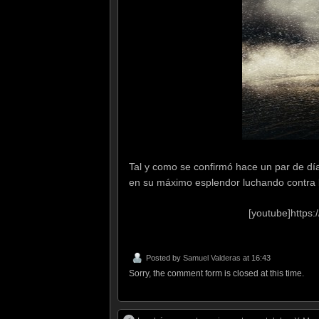
Tal y como se confirmó hace un par de día
en su máximo esplendor luchando contra la
[youtube]https
Posted by
Samuel Valderas
at 16:43
Sorry, the comment form is closed at this time.