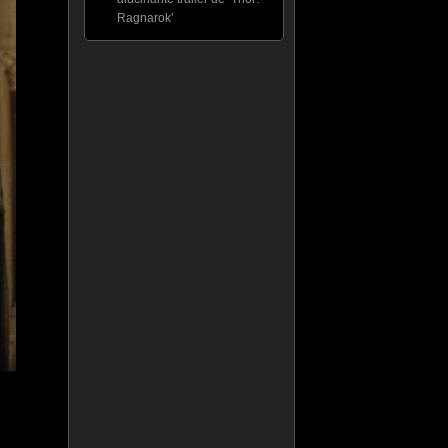
Ragnarok’