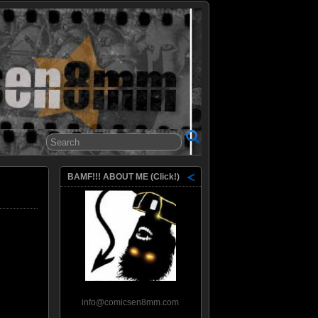
8mm
BAMF!!! ABOUT ME (Click!)
info@comicsen8mm.com