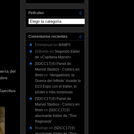
Películas
Películas
Comentarios recientes
Emmanuel
en
BAMF!!
DrBorde
en
Segundo tráiler
de «Capitana Marvel»
[SDCC17] El Panel de
Marvel Studios - Comics en
erra del
8mm
en
‘Vengadores: la
ubre.
Guerra del Infinito’ invade la
D23 Expo con el tráiler, el
aecilius
póster y más sorpresas
[SDCC17] El Panel de
Marvel Studios - Comics en
8mm
en
[SDCC17] El
alucinante tráiler de ‘Thor:
Ragnarok’
Rodrigo
en
[SDCC17] El
alucinante tráiler de ‘Thor: