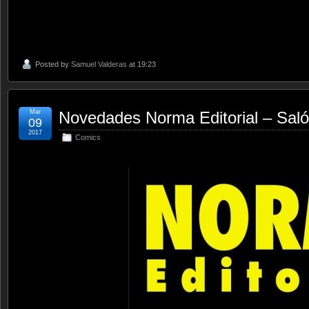
Posted by
Samuel Valderas
at 19:23
Mar
Novedades Norma Editorial – Saló
09
2017
Comics