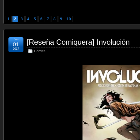
1
2
3
4
5
6
7
8
9
10
Jun
[Reseña Comiquera] Involución
01
2017
Comics