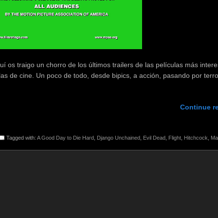
uí os traigo un chorro de los últimos trailers de las películas más inter
as de cine. Un poco de todo, desde bipics, a acción, pasando por terro
Continue r
Tagged with:
A Good Day to Die Hard
,
Django Unchained
,
Evil Dead
,
Flight
,
Hitchcock
,
Ma