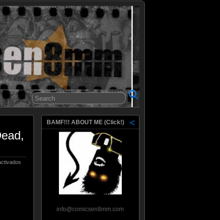
8mm
BAMF!!! ABOUT ME (Click!)
Dead,
en
ctivados
Trailers
a
Go
Go:
Skyfall,
Hitchcock,
info@comicsen8mm.com
Django