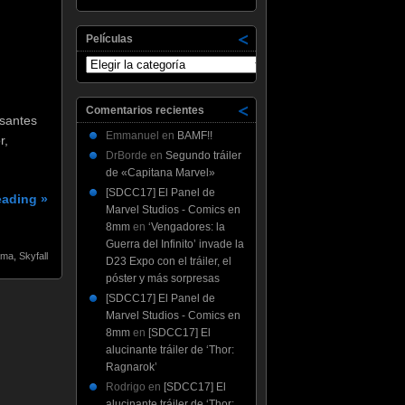
Unchained,
Evil
Dead,
Películas
A
Películas
Good
Day
to
Die
Comentarios recientes
esantes
Hard,
Emmanuel
en
BAMF!!
r,
Mama
y
DrBorde
en
Segundo tráiler
Flight
de «Capitana Marvel»
[SDCC17] El Panel de
eading »
Marvel Studios - Comics en
8mm
en
‘Vengadores: la
Guerra del Infinito’ invade la
ma
,
Skyfall
D23 Expo con el tráiler, el
póster y más sorpresas
[SDCC17] El Panel de
Marvel Studios - Comics en
8mm
en
[SDCC17] El
alucinante tráiler de ‘Thor:
Ragnarok’
Rodrigo
en
[SDCC17] El
alucinante tráiler de ‘Thor: