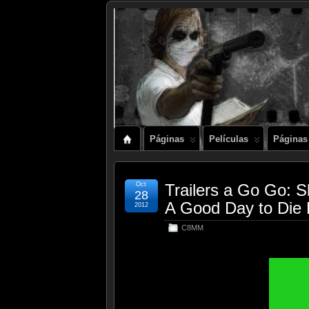
Páginas
Películas
Páginas
Oct
Trailers a Go Go: S
28
A Good Day to Die 
2012
C8MM