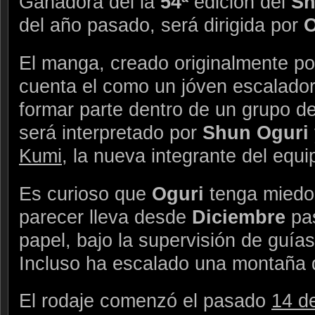
Ganadora del la
54ª
edición del
Sh
del año pasado, será dirigida por
El manga, creado originalmente p
cuenta el como un jóven escalado
formar parte dentro de un grupo 
será interpretado por
Shun Oguri
Kumi
, la nueva integrante del equi
Es curioso que
Oguri
tenga miedo 
parecer lleva desde
Diciembre
pa
papel, bajo la supervisión de guía
Incluso ha escalado una montaña
El rodaje comenzó el pasado
14 d