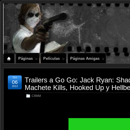
Páginas
Películas
Páginas Amigas
Oct
Trailers a Go Go: Jack Ryan: Sha
06
Machete Kills, Hooked Up y Hellb
2013
C8MM