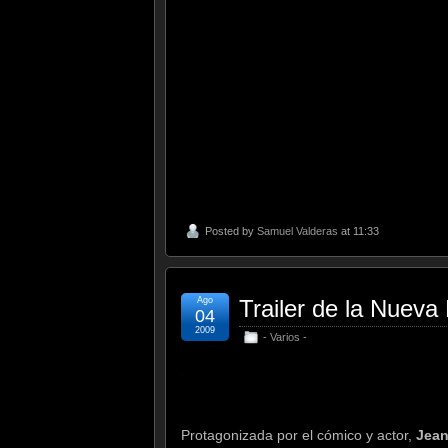
Posted by
Samuel Valderas
at 11:33
Ago
Trailer de la Nuev
04
2009
- Varios -
.
Protagonizada por el cómico y actor,
Jean