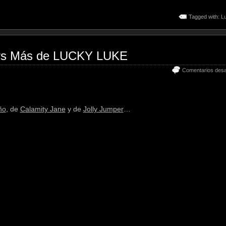
Tagged with:
L
lers Más de LUCKY LUKE
Comentarios desa
iño
, de
Calamity Jane
y de
Jolly Jumper
…