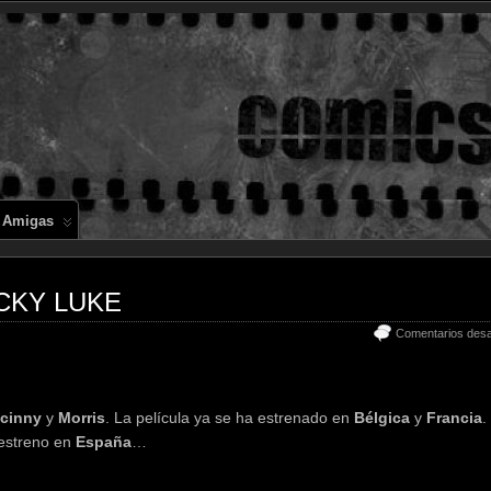
Comics en 
 Amigas
LUCKY LUKE
Comentarios desa
cinny
y
Morris
. La película ya se ha estrenado en
Bélgica
y
Francia
.
 estreno en
España
…