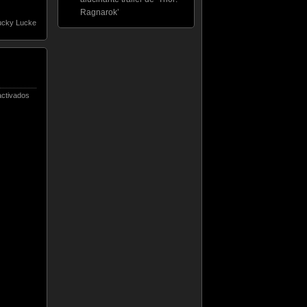
Ragnarok’
ucky Lucke
en
ctivados
Tres
Teasers
Trailers
Más
de
LUCKY
LUKE