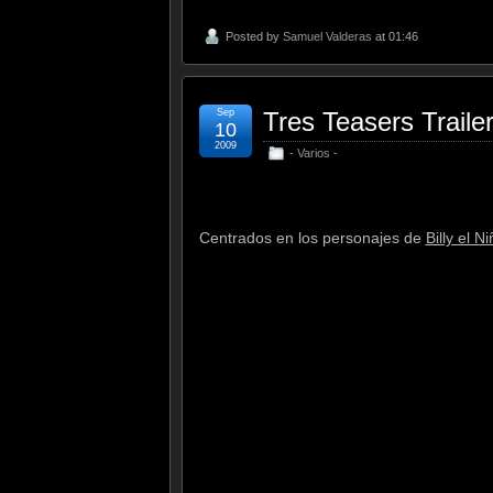
Posted by
Samuel Valderas
at 01:46
Sep
Tres Teasers Trai
10
2009
- Varios -
.
Centrados en los personajes de
Billy el N