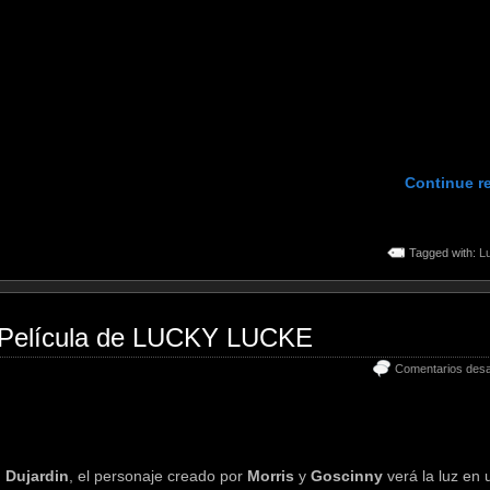
Continue r
Tagged with:
L
a Película de LUCKY LUCKE
Comentarios desa
 Dujardin
, el personaje creado por
Morris
y
Goscinny
verá la luz en 