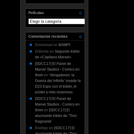
Películas
Películas
Comentarios recientes
Emmanuel
en
BAMF!!
DrBorde
en
Segundo tráiler
de «Capitana Marvel»
[SDCC17] El Panel de
Marvel Studios - Comics en
8mm
en
‘Vengadores: la
Guerra del Infinito’ invade la
D23 Expo con el tráiler, el
póster y más sorpresas
[SDCC17] El Panel de
Marvel Studios - Comics en
8mm
en
[SDCC17] El
alucinante tráiler de ‘Thor:
Ragnarok’
Rodrigo
en
[SDCC17] El
alucinante tráiler de ‘Thor: