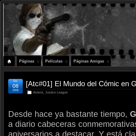
Páginas
Películas
Páginas Amigas
Dic
[Atc#01] El Mundo del Cómic en 
08
2009
Asterix
,
Justice League
.
Desde hace ya bastante tiempo,
G
a diario cabeceras conmemorativa
aniversarios a destacar. Y está cl