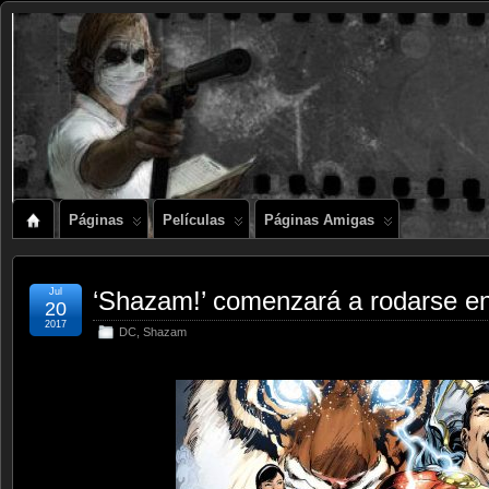
Páginas
Películas
Páginas Amigas
Jul
‘Shazam!’ comenzará a rodarse e
20
2017
DC
,
Shazam