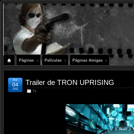
Páginas
Películas
Páginas Amigas
Mar
Trailer de TRON UPRISING
04
2011
Tv