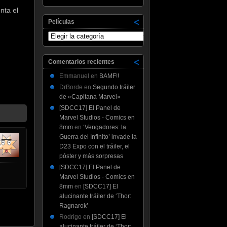
nta el
Películas
Películas
Comentarios recientes
Emmanuel
en
BAMF!!
DrBorde
en
Segundo tráiler
de «Capitana Marvel»
[SDCC17] El Panel de
Marvel Studios - Comics en
8mm
en
‘Vengadores: la
Guerra del Infinito’ invade la
D23 Expo con el tráiler, el
póster y más sorpresas
[SDCC17] El Panel de
Marvel Studios - Comics en
8mm
en
[SDCC17] El
alucinante tráiler de ‘Thor:
Ragnarok’
Rodrigo
en
[SDCC17] El
alucinante tráiler de ‘Thor: