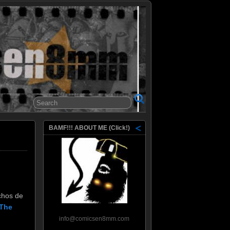
8mm
BAMF!!! ABOUT ME (Click!)
echos de
The
info@comicsen8mm.com