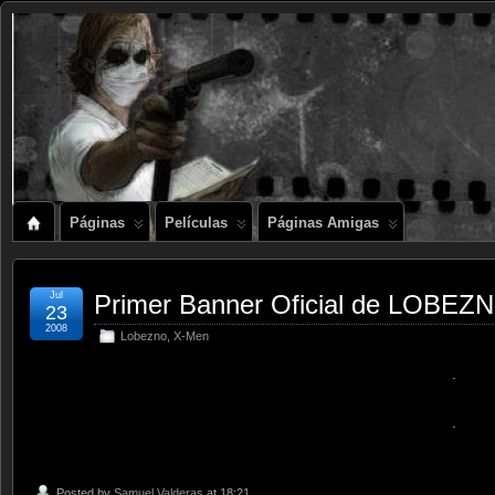
Páginas
Películas
Páginas Amigas
Jul
Primer Banner Oficial de LOBEZ
23
2008
Lobezno
,
X-Men
.
.
Posted by
Samuel Valderas
at 18:21