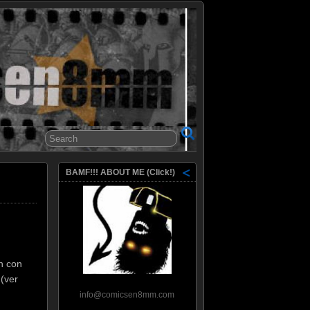
8mm
BAMF!!! ABOUT ME (Click!)
n con
(ver
info@comicsen8mm.com