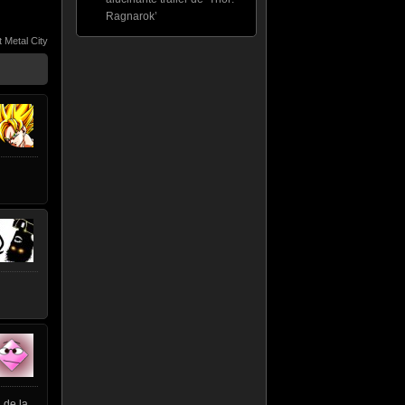
Ragnarok’
t Metal City
 de la