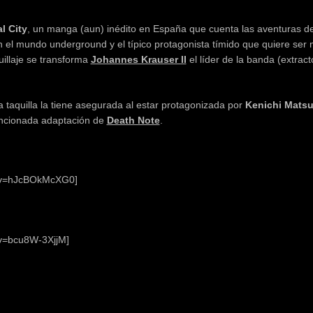
l City
, un manga (aun) inédito en España que cuenta las aventuras d
l mundo underground y el típico protagonista tímido que quiere ser 
illaje se transforma
Johannes Krauser II
el líder de la banda (extract
la taquilla la tiene asegurada al estar protagonizada por
Kenichi Mats
ncionada adaptación de
Death Note
.
h?v=hJcBOkMcXG0]
v=bcu8W-3XjjM]