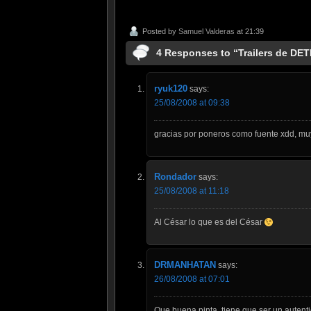
Posted by
Samuel Valderas
at 21:39
4 Responses to “Trailers de DE
ryuk120
says:
25/08/2008 at 09:38
gracias por poneros como fuente xdd, mu
Rondador
says:
25/08/2008 at 11:18
Al César lo que es del César
DRMANHATAN
says:
26/08/2008 at 07:01
Que buena pinta, tiene que ser un autentic