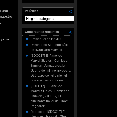
e una
Películas
maestro
Películas
o
Comentarios recientes
uyama
,
Emmanuel
en
BAMF!!
DrBorde
en
Segundo tráiler
de «Capitana Marvel»
[SDCC17] El Panel de
Marvel Studios - Comics en
8mm
en
‘Vengadores: la
Guerra del Infinito’ invade la
D23 Expo con el tráiler, el
póster y más sorpresas
[SDCC17] El Panel de
Marvel Studios - Comics en
8mm
en
[SDCC17] El
alucinante tráiler de ‘Thor:
Ragnarok’
Rodrigo
en
[SDCC17] El
alucinante tráiler de ‘Thor: