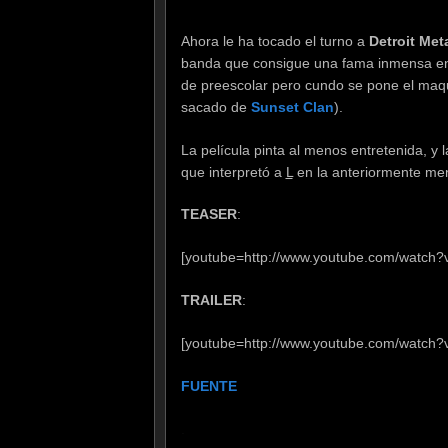
Ahora le ha tocado el turno a
Detroit Meta
banda que consigue una fama inmensa en e
de preescolar pero cundo se pone el maqu
sacado de
Sunset Clan
).
La película pinta al menos entretenida, y 
que interpretó a
L
en la anteriormente me
TEASER
:
[youtube=http://www.youtube.com/watc
TRAILER
:
[youtube=http://www.youtube.com/watch?
FUENTE
.