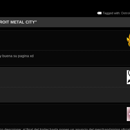
Tagged with:
Detroi
TROIT METAL CITY”
y buena su pagina xd
o descojone; al final del trailer hasta ponen un anuncio del merchandaising oficial