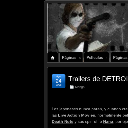
Páginas
Películas
Páginas
Ago
Trailers de DETR
24
2008
Manga
.
Los japoneses nunca paran, y cuando cre
las
Live Action Movies
, normalmente pel
Death Note
y sus spin-off o
Nana
, por ej