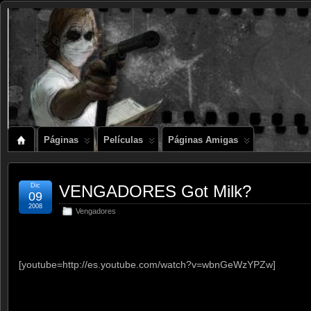
Páginas
Películas
Páginas Amigas
Dic
VENGADORES Got Milk?
09
2008
Vengadores
.
[youtube=http://es.youtube.com/watch?v=wbnGeWzYPZw]
.