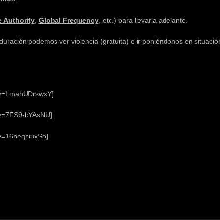
 Authority
,
Global Frequency
, etc.) para llevarla adelante.
duración podemos ver violencia (gratuita) e ir poniéndonos en situació
h?v=LmahUDrswxY]
?v=7FS9-bYAsNU]
v=16neqpiuxSo]