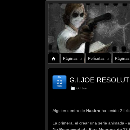
Páginas
Películas
Páginas
Abr
G.I.JOE RESOLUT
26
2009
G.I.Joe
.
Alguien dentro de
Hasbro
ha tenido 2 feli
La primera, el crear una serie animada «
a
No Recomendada Para Menores de 13 