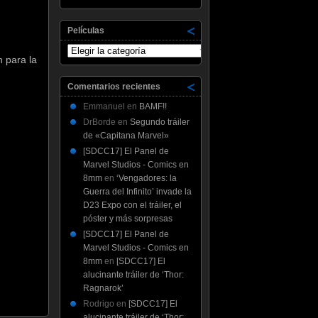
Películas
Películas
n para la
Comentarios recientes
Emmanuel
en
BAMF!!
DrBorde
en
Segundo tráiler
de «Capitana Marvel»
[SDCC17] El Panel de
Marvel Studios - Comics en
8mm
en
‘Vengadores: la
Guerra del Infinito’ invade la
D23 Expo con el tráiler, el
póster y más sorpresas
[SDCC17] El Panel de
Marvel Studios - Comics en
8mm
en
[SDCC17] El
alucinante tráiler de ‘Thor:
Ragnarok’
Rodrigo
en
[SDCC17] El
alucinante tráiler de ‘Thor: