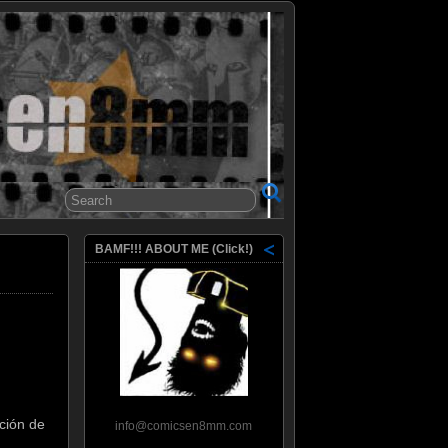
8mm
BAMF!!! ABOUT ME (Click!)
ación de
info@comicsen8mm.com