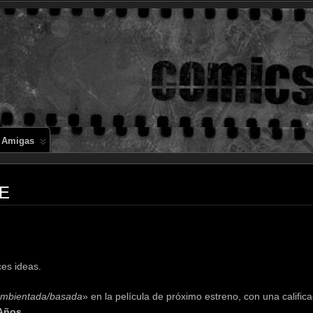
Comics en 
 Amigas
E
ces ideas.
mbientada/basada
» en la película de próximo estreno, con una calific
Años
.