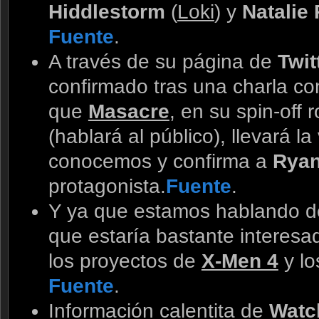
Hiddlestorm
(
Loki
) y
Natalie
Fuente
.
A través de su página de
Twit
confirmado tras una charla c
que
Masacre
, en su spin-off
(hablará al público), llevará l
conocemos y confirma a
Ryan
protagonista.
Fuente
.
Y ya que estamos hablando de
que estaría bastante interesa
los proyectos de
X-Men 4
y l
Fuente
.
Información calentita de
Watc