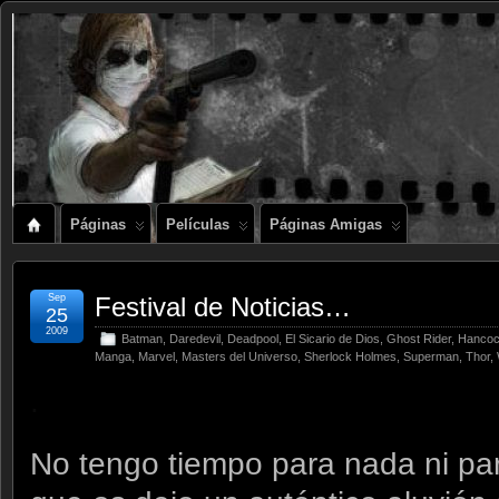
Páginas
Películas
Páginas Amigas
Sep
Festival de Noticias…
25
2009
Batman
,
Daredevil
,
Deadpool
,
El Sicario de Dios
,
Ghost Rider
,
Hanco
Manga
,
Marvel
,
Masters del Universo
,
Sherlock Holmes
,
Superman
,
Thor
,
.
No tengo tiempo para nada ni pa