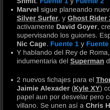
Shmit
.
Fuente 1
y
Fuente 2
Marvel
sigue planeando nuev
Silver Surfer
, y
Ghost Rider 
activamente
David Goyer
, cr
supervisando los guiones. Es
Nic Cage
.
Fuente 1
y
Fuente
Y hablando del Rey de Roma, oj
indumentaria del
Superman
d
2 nuevos fichajes para el
Tho
Jaimie Alexader
(
Kyle XY
) 
papel aun por desvelar pero c
villano. Se unen así a
Chris 