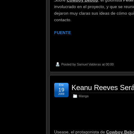
involucrado en el proyecto, y que se reun
dejaron muy claras sus ideas de cómo quie
contacto.
FUENTE
.
Posted by
Samuel Valderas
at 00:00
Ene
Keanu Reeves Será
19
2009
Manga
.
Usease, el protagonista de
Cowboy Beb