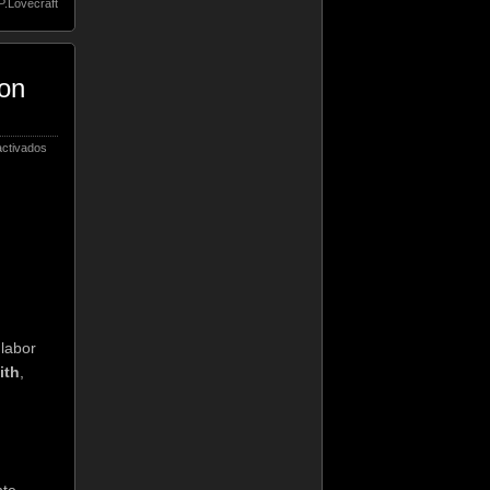
P.Lovecraft
on
en
ctivados
Novedades
Sobre
ROBOTECH
y
COWBOY
BEBOP
Live
Action
Movies
 labor
ith
,
nte