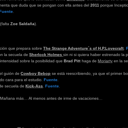
omenta que duda que se pongan con ella antes del
2011
porque Inceptio
Fuente
.
(falta
Zoe Saldaña
).
ación que prepara sobre
The Strange Adventure´s of H.P.Lovecraft
.
n la secuela de
Sherlock Holmes
sin ni si quiera haber estrenado la p
ntensidad sobre la posibilidad que
Brad Pitt
haga de
Moriarty
en la s
el guión de
Cowboy Bebop
se está reescribiendo, ya que el primer b
do cara para el estudio.
Fuente
.
 de secuela de
Kick-Ass
.
Fuente
.
… Mañana más… Al menos antes de irme de vacaciones…