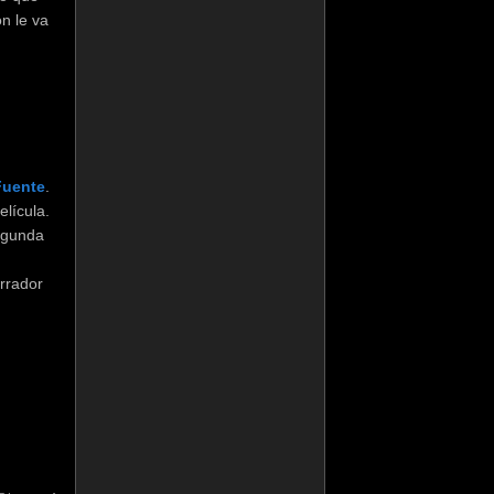
n le va
Fuente
.
elícula.
egunda
orrador