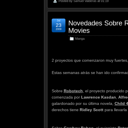
Posted by
Samuel Valderas
at 01:19
Jul
Novedades Sobre
23
Movies
2009
Manga
.
2 proyectos que comenzaron muy fuertes, 
Estas semanas atrás se han ido confirma
Sobre
Robotech
, el proyecto producido 
comenzada por
Lawrence Kasdan
,
Alfr
galardonado por su última novela,
Child 
derechos tiene
Ridley Scott
para llevarla 
Sobre
Cowboy Bebop
, el guionista
Peter