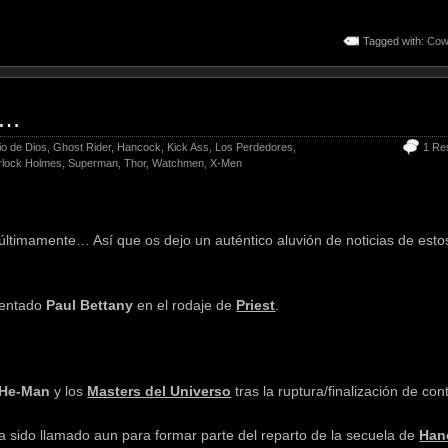
Tagged with:
Cow
s…
io de Dios
,
Ghost Rider
,
Hancock
,
Kick Ass
,
Los Perdedores
,
1 Re
rlock Holmes
,
Superman
,
Thor
,
Watchmen
,
X-Men
ltimamente… Así que os dejo un auténtico aluvión de noticias de esto
entado
Paul Bettany
en el rodaje de
Priest
.
He-Man
y los
Masters del Universo
tras la ruptura/finalización de con
sido llamado aun para formar parte del reparto de la secuela de
Han