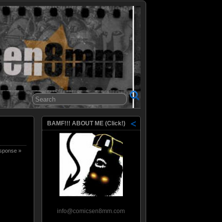
8mm
BAMF!!! ABOUT ME (Click!)
sponse »
info@comicsen8mm.com