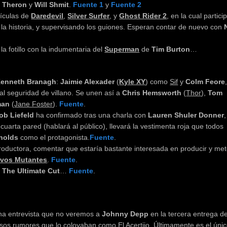
e Theron
y
Will Shmit
.
Fuente 1
y
Fuente 2
ículas de
Daredevil
,
Silver Surfer
, y
Ghost Rider 2
, en la cual partici
 la historia, y supervisando los guiones. Esperan contar de nuevo con
a fotillo con la indumentaria del
Superman
de
Tim Burton
…
enneth Branagh
:
Jaimie Alexader
(
Kyle XY
) como
Sif
y
Colm Feore
al seguridad de villano. Se unen así a
Chris Hemsworth
(
Thor
),
Tom
tman
(
Jane Foster
).
Fuente
.
ob Liefeld
ha confirmado tras una charla con
Lauren Shuler Donner
 cuarta pared (hablará al público), llevará la vestimenta roja que todos
nolds
como el protagonista.
Fuente
.
oductora, comentar que estaría bastante interesada en producir y me
vos Mutantes
.
Fuente
.
The Ultimate Cut
…
Fuente
.
na entrevista que no veremos a
Johnny Depp
en la tercera entrega de
 esos rumores que lo colovaban como
El Acertijo
. Últimamente es el úni