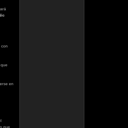
pará
Nic
, con
, que
terse en
l
co que