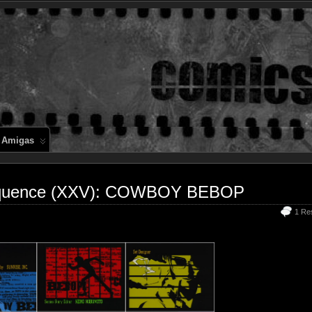
Comics en 
 Amigas
 Sequence (XXV): COWBOY BEBOP
1 Re