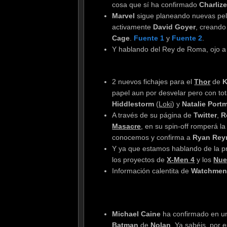
cosa que sí ha confirmado
Charliz
Marvel
sigue planeando nuevas pel
activamente
David Goyer
, creando
Cage
.
Fuente 1
y
Fuente 2
.
Y hablando del Rey de Roma, ojo a l
2 nuevos fichajes para el
Thor
de
K
papel aun por desvelar pero con tot
Hiddlestorm
(
Loki
) y
Natalie Por
A través de su página de
Twitter
,
R
Masacre
, en su spin-off romperá la
conocemos y confirma a
Ryan Rey
Y ya que estamos hablando de la pr
los proyectos de
X-Men 4
y los
Nue
Información calentita de
Watchmen 
Michael Caine
ha confirmado en u
Batman
de
Nolan
. Ya sabéis, por