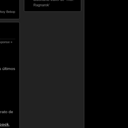
Ragnarok’
boy Bebop
sponse »
s últimos
trato de
cock
,