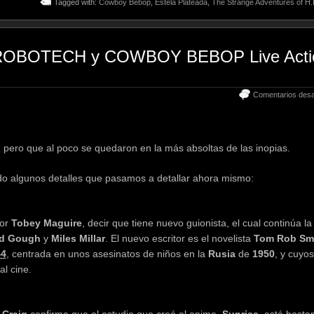
Tagged with:
Cowboy Bebop
,
Estela Plateada
,
The Strange Adventures of H.
 ROBOTECH y COWBOY BEBOP Live Acti
Comentarios desa
pero que al poco se quedaron en la más absoltas de las inopias.
do algunos detalles que pasamos a detallar ahora mismo:
por
Tobey Maguire
, decir que tiene nuevo guionista, el cual continúa la
ed Gough
y
Miles Millar
. El nuevo escritor es el novelista
Tom Rob Sm
44
, centrada en unos asesinatos de niños en la
Rusia
de
1950
, y cuyos
al cine.
 Craig
confirma que el estudio que creó el anime,
Sunrise
, está basta