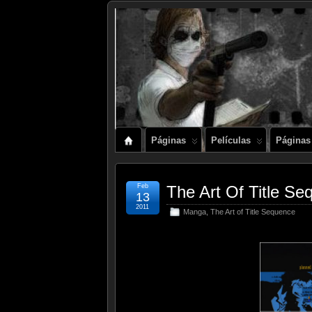
Páginas
Películas
Páginas
Feb
The Art Of Title
13
2011
Manga
,
The Art of Title Sequence