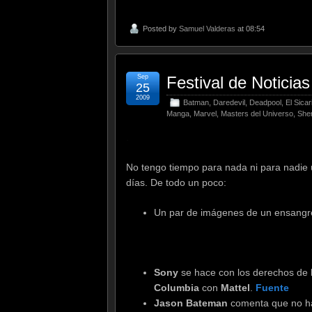
Posted by
Samuel Valderas
at 08:54
Sep
Festival de Noticia
25
2009
Batman
,
Daredevil
,
Deadpool
,
El Sicar
Manga
,
Marvel
,
Masters del Universo
,
She
.
No tengo tiempo para nada ni para nadie ú
días. De todo un poco:
Un par de imágenes de un ensangr
Sony
se hace con los derechos de
Columbia
con
Mattel
.
Fuente
Jason Bateman
comenta que no ha 