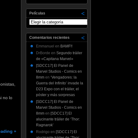
Películas
Películas
Comentarios recientes
Emmanuel
en
BAMF!!
DrBorde
en
Segundo tráiler
de «Capitana Marvel»
[SDCC17] El Panel de
Marvel Studios - Comics en
8mm
en
‘Vengadores: la
Guerra del Infinito’ invade la
onistas,
D23 Expo con el tráiler, el
póster y más sorpresas
i no lo
[SDCC17] El Panel de
Marvel Studios - Comics en
8mm
en
[SDCC17] El
alucinante tráiler de ‘Thor:
Ragnarok’
eading »
Rodrigo
en
[SDCC17] El
alucinante tráiler de ‘Thor: