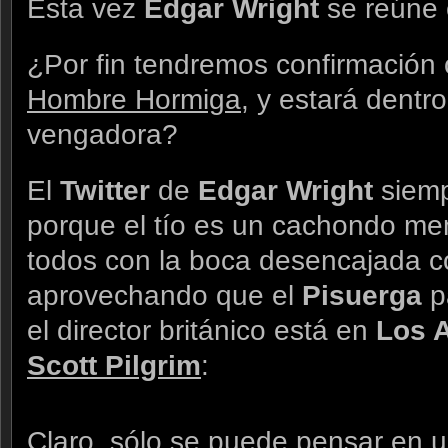
Esta vez
Edgar Wright
se reúne
¿Por fin tendremos confirmación of
Hombre Hormiga
, y estará dentr
vengadora?
El
Twitter
de
Edgar Wright
siemp
porque el tío es un cachondo men
todos con la boca desencajada c
aprovechando que el
Pisuerga
p
el director británico está en
Los 
Scott Pilgrim
:
Claro, sólo se puede pensar en 