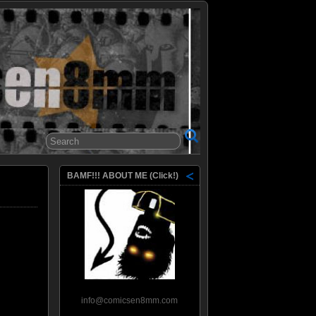
8mm
BAMF!!! ABOUT ME (Click!)
info@comicsen8mm.com