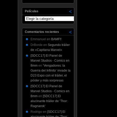
Películas
Películas
Comentarios recientes
Emmanuel
en
BAMF!!
DrBorde
en
Segundo tráiler
de «Capitana Marvel»
[SDCC17] El Panel de
Marvel Studios - Comics en
8mm
en
‘Vengadores: la
Guerra del Infinito’ invade la
D23 Expo con el tráiler, el
póster y más sorpresas
[SDCC17] El Panel de
Marvel Studios - Comics en
8mm
en
[SDCC17] El
alucinante tráiler de ‘Thor:
Ragnarok’
Rodrigo
en
[SDCC17] El
alucinante tráiler de ‘Thor: