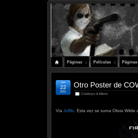
Páginas
Películas
Páginas
Jun
Otro Poster de C
22
2011
Cowboys & Aliens
Vía
JoBlo
. Esta vez se suma Olivia Wilde 