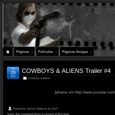
Páginas
Películas
Páginas Amigas
Jun
COWBOYS & ALIENS Trailer #4
25
2011
Cowboys & Aliens
[yframe url=’http://www.youtube.c
Posted by
Samuel Valderas
at 19:27
Sorry, the comment form is closed at this time.