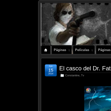
Páginas
Películas
Páginas
Jun
El casco del Dr. Fa
15
2014
Constantine
,
Tv