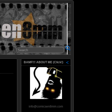
8mm
BAMF!!! ABOUT ME (Click!)
info@comicsen8mm.com