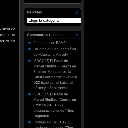
Películas
Películas
 universo
rece que
Comentarios recientes
Oscura en
Emmanuel
en
BAMF!!
DrBorde
en
Segundo tráiler
de «Capitana Marvel»
[SDCC17] El Panel de
Marvel Studios - Comics en
8mm
en
‘Vengadores: la
Guerra del Infinito’ invade la
D23 Expo con el tráiler, el
póster y más sorpresas
[SDCC17] El Panel de
Marvel Studios - Comics en
8mm
en
[SDCC17] El
alucinante tráiler de ‘Thor:
Ragnarok’
Rodrigo
en
[SDCC17] El
alucinante tráiler de ‘Thor: